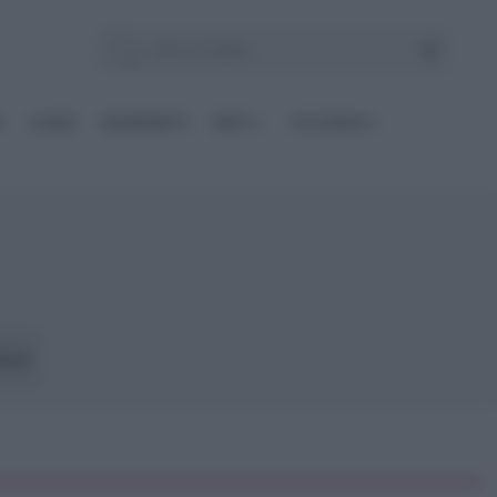
E
Le BASI
INGREDIENTI
DIETE
OCCASIONI
loci