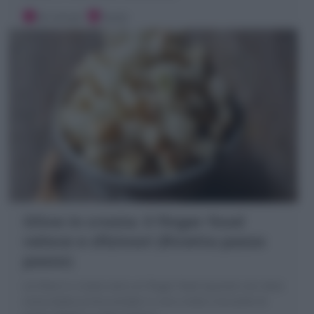
20 minuti
Facile
Olive in crosta: il finger food
veloce e sfizioso! (Ricetta passo
passo)
Le Olive in crosta sono un finger food squisito con olive
snocciolate prima avvolte in una crosta croccante di