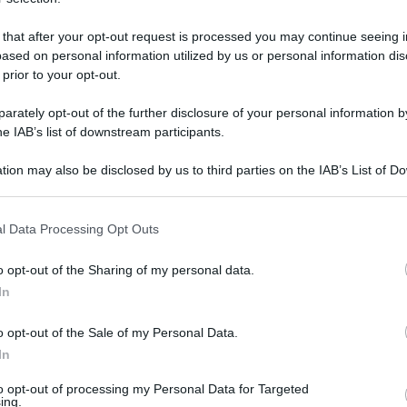
forma di Albero di Natale!
 that after your opt-out request is processed you may continue seeing i
30 minuti
Facile
ased on personal information utilized by us or personal information dis
 prior to your opt-out.
rately opt-out of the further disclosure of your personal information by
he IAB’s list of downstream participants.
tion may also be disclosed by us to third parties on the IAB’s List of 
 that may further disclose it to other third parties.
l Data Processing Opt Outs
o opt-out of the Sharing of my personal data.
In
Vol-au-vent: Ricetta originale per
fare basi e tante farciture! (passo
o opt-out of the Sale of my Personal Data.
passo)
In
to opt-out of processing my Personal Data for Targeted
I Vol-au-vent (Vol au vent) sono un antipasto festivo
ing.