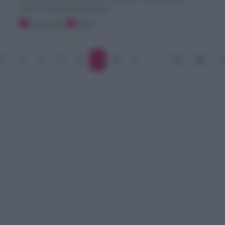
piatto e decorato a piacere
20 minuti
Facile
1
2
3
4
5
6
7
…
21
22