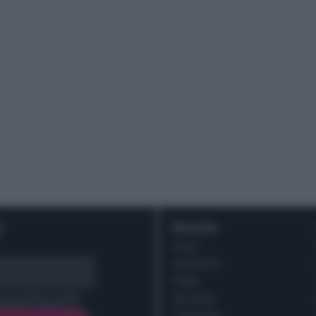
r
Ricette
DOLCI
ANTIPASTI
PRIMI
cy policy (
Link
)
SECONDI