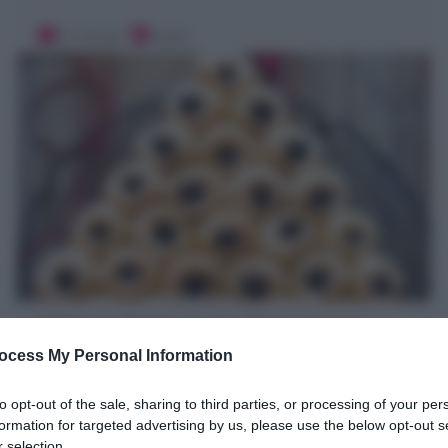
15 minuti
Facile
Albero di Focaccia (Focaccia a
forma di Albero di Natale)
ocess My Personal Information
Ricetta veloce!
to opt-out of the sale, sharing to third parties, or processing of your per
L'Albero di Focaccia è un antipasto finger food natalizio
formation for targeted advertising by us, please use the below opt-out s
a base di soffici bocconcini di focaccia con olive a
 selection.