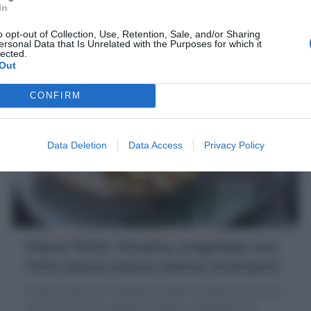
della cucina francese: canestrini di pasta sfoglia da
In
riempire con tante farciture
o opt-out of Collection, Use, Retention, Sale, and/or Sharing
20 minuti
Facile
ersonal Data that Is Unrelated with the Purposes for which it
lected.
Out
CONFIRM
Data Deletion
Data Access
Privacy Policy
Pesce finto: Ricetta originale con
foto passo passo (senza stampo!)
Il Pesce finto è un antipasto freddo e sfizioso a base di
mousse di tonno, patate e capperi, modellato nel