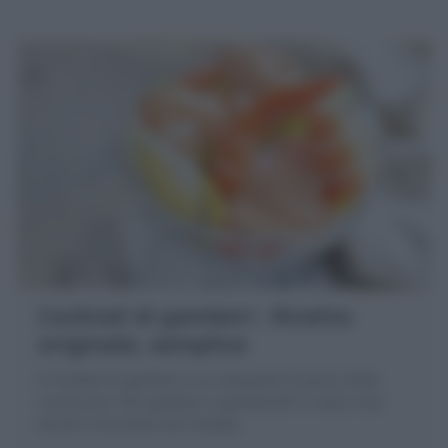
Cocktail di gamberi : Ricetta
originale, semplice
Il Cocktail di gamberi è un antipasto di pesce della
cucina anni '80: gamberi o gamberetti in salsa rosa
serviti in bicchiere da Cocktail