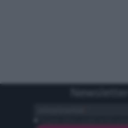
Newslette
scrivi qui la tua Email
Ho preso visione e accetto termini e priva