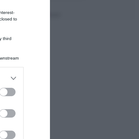
nterest-
30 minuti
Facile
closed to
 third
Downstream