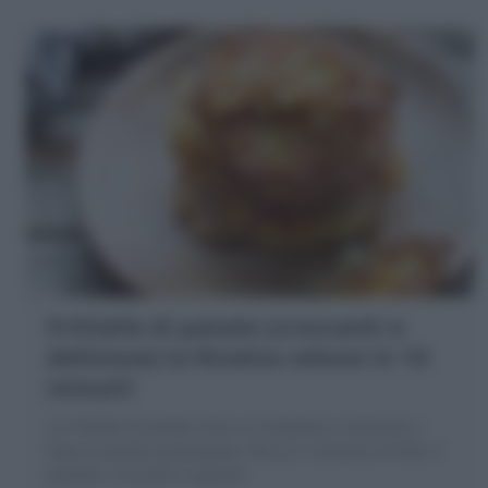
Frittelle di patate (croccanti e
deliziose) la Ricetta veloce in 10
minuti!
Le Frittelle di patate sono un antipasto o secondo a
base di patate grattugiate, farina e rosmarino fritte in
padella, croccanti e golose!