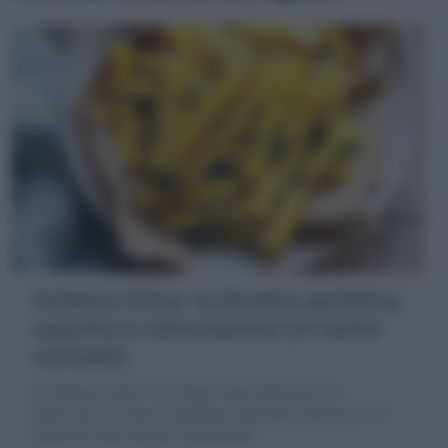
Polenta fritta: la Ricetta perfetta,
squisita e velocissima! (in tante
varianti)
La Polenta fritta è un finger food delizioso che
nasce per riciclare la polenta avanzata: bastoncini di
farina di mais dorati e profumati