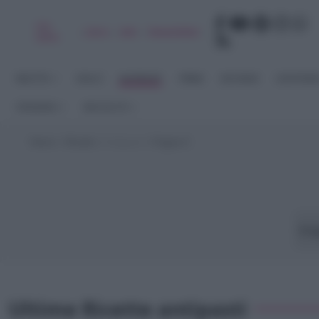
Chi
|
|
|
|
Libro
Adv
Newsletter
sono
RICETTE
DOLCI
ANTIPASTI
PRIMI
SECONDI
CONTORN
STAGIONI
RACCOLTE
Home
>
Ricette
>
Antipasti
>
Pagina 5
Fin
Ultime Ricette antipasti