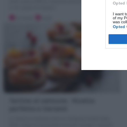
torta rustica soffice e squisita senza burro nell'impasto
Opted 
e con ripieno di verdure
I want t
30 minuti
Facile
of my P
was col
Opted 
Tartine al salmone : Ricetta
perfetta e Varianti
Le Tartine al salmone sono un antipasto freddo delle
feste. Scopri la mie Ricetta con tanti consigli e varianti