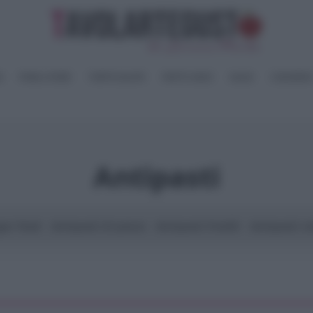
I
PANE e PIZZE
TORTE SALATE
PIATTI UNICI
SALSE
CONSERV
Antipasti
ger food
Antipasti di pesce
Antipasti freddi
Antipasti ve