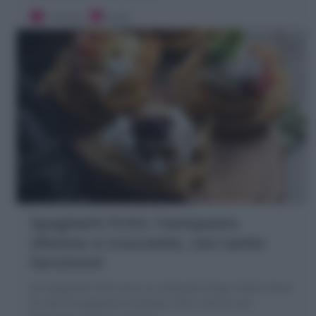
5 minuti
Facile
Spaghetti fritti: l’antipasto
sfizioso e croccante, con tante
farciture!
Gli Spaghetti fritti sono un antipasto finger food a base
di nidi di spaghetti arrotolati, fritti e farciti con