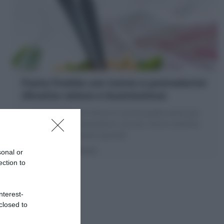
Pasta fredda con tonno e pomodorini
(Ricetta veloce e buonissima)
La pasta fredda con tonno è il primo piatto estivo per
eccellenza! Tanti pomodorini succosi, tonno morbido,
basilico per una pasta squisita!
10 minuti
Facile
sonal or
ection to
nterest-
closed to