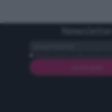
Newslette
scrivi qui la tua Email
Ho preso visione e accetto termini e priva