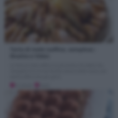
Torta di mele (soffice, semplice) :
Ricetta e Video
La Torta di mele soffice è la più buona che abbia mai
mangiato! Ecco la mia Ricetta classica della nonna, per
averla sofficissima per giorni
10 minuti
Facile