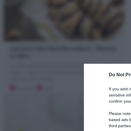
Cornetti alla Nutella (veloci) : Ricetta
e video
Cornetti alla Nutella sono dei dolcetti veloci con pasta
sfoglia : scopri la mia Ricetta con foto passo passo e
Do Not Pr
video per farli perfetti!
10 minuti
Facile
If you wish 
sensitive in
confirm your
Please note
based ads b
third parties