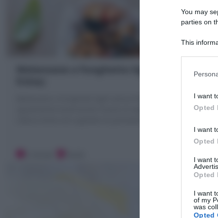
You may sepa
parties on t
This informa
Participants
Melanzane a funghetto light (non
Persona
fritte)
I want t
Melanzane a funghetto light senza frittura ma
Opted 
ugualmente buonissime! Grazie al segreto della
cottura lenta nel sughetto di pomodorini!
I want t
Opted 
5 minuti
Facile
I want 
Advertis
Opted 
I want t
of my P
was col
Opted 