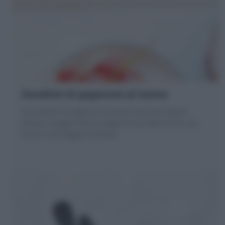
Involtini di peperoni al tonno
Gli involtini di peperoni al tonno sono dei rotolini
sfiziosi e leggeri fatti di peperoni arrostiti farciti con
tonno e formaggio morbido!