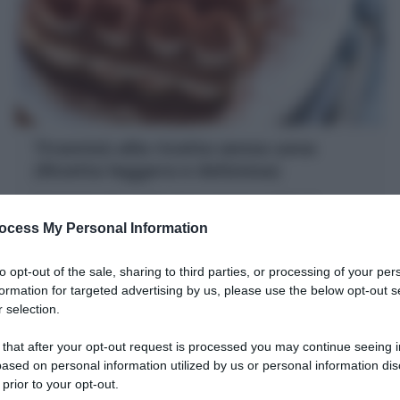
Tiramisù alla ricotta senza uova
(Ricetta leggera e deliziosa)
Il Tiramisù alla ricotta senza uova è un dolce al
cucchiaio fresco e leggero : savoiardi, caffè, crema
ocess My Personal Information
mascarpone e ricotta senza uova
20 minuti
Facile
to opt-out of the sale, sharing to third parties, or processing of your per
formation for targeted advertising by us, please use the below opt-out s
 selection.
 that after your opt-out request is processed you may continue seeing i
ased on personal information utilized by us or personal information dis
 prior to your opt-out.