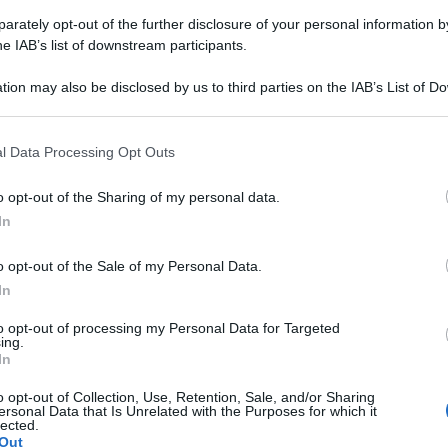
rately opt-out of the further disclosure of your personal information by
he IAB’s list of downstream participants.
tion may also be disclosed by us to third parties on the IAB’s List of 
 that may further disclose it to other third parties.
Crostata alla Nutella senza cottura
l Data Processing Opt Outs
(fredda e deliziosa) Ricetta veloce!
o opt-out of the Sharing of my personal data.
Crostata alla nutella senza cottura è un dolce freddo e
In
squsito! Si prepara senza forno, a base di biscotti
secchi e crema al mascaprone e nutella!
o opt-out of the Sale of my Personal Data.
In
20 minuti
Facile
to opt-out of processing my Personal Data for Targeted
ing.
In
o opt-out of Collection, Use, Retention, Sale, and/or Sharing
ersonal Data that Is Unrelated with the Purposes for which it
lected.
Out