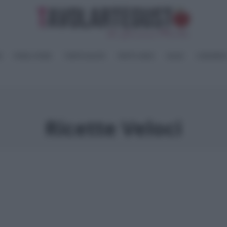
I
PANE e PIZZE
TORTE SALATE
PIATTI UNICI
SALSE
CONSERV
Ricette Veloci