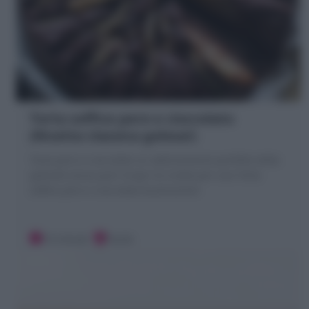
Torta soffice pere e cioccolato
(Ricetta classica golosa!)
Torta pere e cioccolato un abbinamento perfetto dalla
golosità senza pari! Scopri la ricetta per una Torta
soffice pere e cioccolato buonissima!
10 minuti
Facile