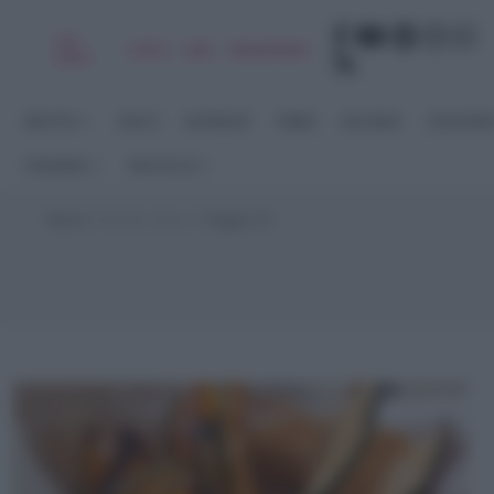
Chi
|
|
|
|
Libro
Adv
Newsletter
sono
RICETTE
DOLCI
ANTIPASTI
PRIMI
SECONDI
CONTORN
STAGIONI
RACCOLTE
Home
>
Ricette Veloci
>
Pagina 72