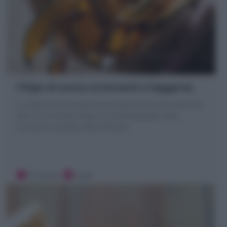
Chips di zucca (croccanti e leggere)
Le Chips di zucca sono uno snack con la zucca sano da
fare in 10 minuti! Scopri la mia Ricetta per farle
croccanti e dorate senza frittura!
10 minuti
Facile