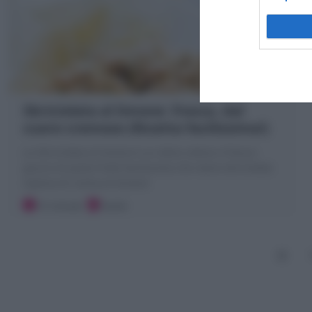
Sbriciolata al limone: fresca, dal
cuore cremoso (Ricetta facilissima!)
La Sbriciolata al limone è un dolce veloce e fresco:
guscio di pasta frolla facilissima che viene sbriciolata
ripiena di crema al limone!
15 minuti
Facile