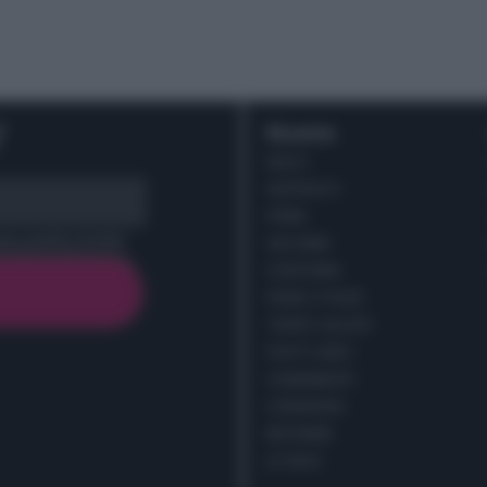
r
Ricette
DOLCI
ANTIPASTI
PRIMI
cy policy (
Link
)
SECONDI
CONTORNI
PANE E PIZZE
TORTE SALATE
PIATTI UNICI
CONDIMENTI
CONSERVE
BEVANDE
LE BASI