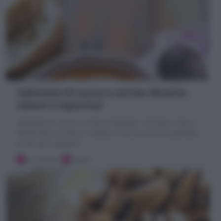
Vellutata di zucca e carote (Ricetta
veloce e saporita)
Vellutata di zucca e carote strepitosa: cremosa, sana e
facilissima! Si porta in tavola in 30 minuti ed è perfetta
anche per bambini!
10 minuti
Facile