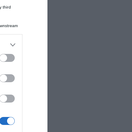
 third
Downstream