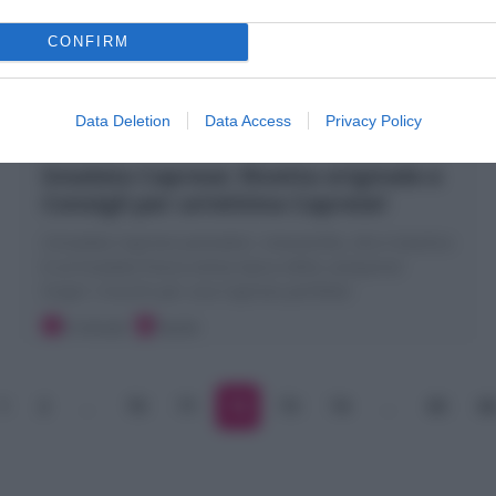
CONFIRM
Data Deletion
Data Access
Privacy Policy
Insalata Caprese: Ricetta originale e
Consigli per un’ottima Caprese!
L'Insalata Caprese pomodori, mozzarella, olio e basilico
è un'insalata fresca estiva tipica della campania!
Scopri i trucchi per una Caprese perfetta!
5 minuti
Facile
1
2
…
70
71
72
73
74
…
85
8