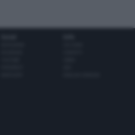
Social
Info
INSTAGRAM
CHI SONO
FACEBOOK
CONTATTI
YOUTUBE
LIBRO
PINTEREST
ADV
WHATSAPP
ENGLISH VERSION