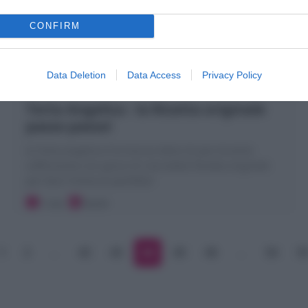
CONFIRM
Data Deletion
Data Access
Privacy Policy
Torta Angelica : la Ricetta originale
passo passo!
la Torta angelica è la treccia dolce di pan brioche
sofficissima con gocce di cioccolato! Ricetta originale
per fare l'intreccio perfetto!
1 ora
Facile
1
2
…
42
43
44
45
46
…
54
5