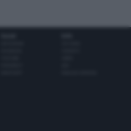
Social
Info
INSTAGRAM
CHI SONO
FACEBOOK
CONTATTI
YOUTUBE
LIBRO
PINTEREST
ADV
WHATSAPP
ENGLISH VERSION