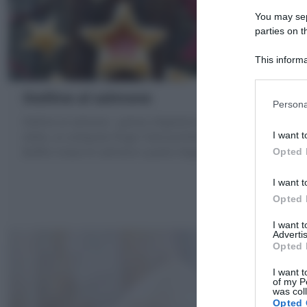
You may sepa
parties on t
This informa
Participants
Stelline al salmone
Persona
Stelline al salmone : golose sfogliatine a forma di
I want t
stella, un antipasto finger food perfetto per Natale e
Buffet a base di salmone e pasta sfoglia
Opted 
I want t
Opted 
I want 
Advertis
Opted 
I want t
of my P
was col
Opted 