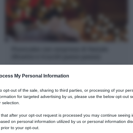
Plumcake con sorpresa di Natale
(Ricetta e trucchi passo passo)
Il Plumcake con sorpresa di Natale è un dolce natalizio
coreografico e goloso che al suo interno nasconde un
ocess My Personal Information
albero o stella che si taglia ad ogni fetta!
20 minuti
Facile
to opt-out of the sale, sharing to third parties, or processing of your per
formation for targeted advertising by us, please use the below opt-out s
 selection.
 that after your opt-out request is processed you may continue seeing i
ased on personal information utilized by us or personal information dis
 prior to your opt-out.