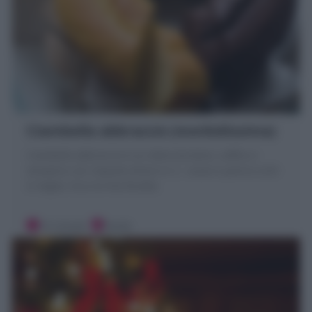
Ciambella abbraccio (morbidissima)
Ciambella abbraccio è un dolce bicolore, soffice e
semplice con impasto diviso in 2 : cacao e panna uniti
in teglia. Ecco la mia Ricetta
10 minuti
Facile