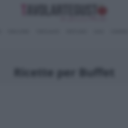
I
PANE e PIZZE
TORTE SALATE
PIATTI UNICI
SALSE
CONSERV
Ricette per Buffet