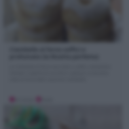
Ciambelle al forno soffici e
profumate (la Ricetta perfetta)
Le Ciambelle al forno sono dolci e soffici ciambelline
lievitate ricoperte di zucchero o glassa! La versione
cotta al forno delle classiche Ciambelle!
30 minuti
Facile