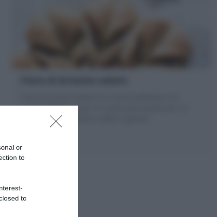
Fiore di brioche salato
Fiore di brioche salato è un rustico delizioso e di
grande effetto! Scopri la ricetta passo passo per un
fiore di brioche ripieno soffice e goloso!
sonal or
ection to
nterest-
closed to