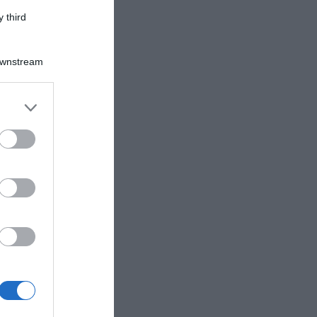
 third
Downstream