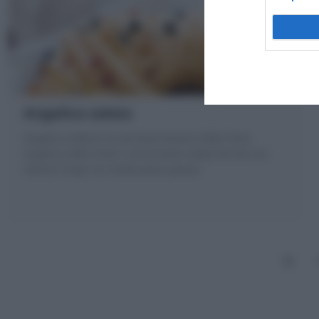
Angelica salata
Angelica salata è la versione Rustica della Torta
angelica delle Simili: una brioche salata farcita con
salumi! Scopri la ricetta passo passo!