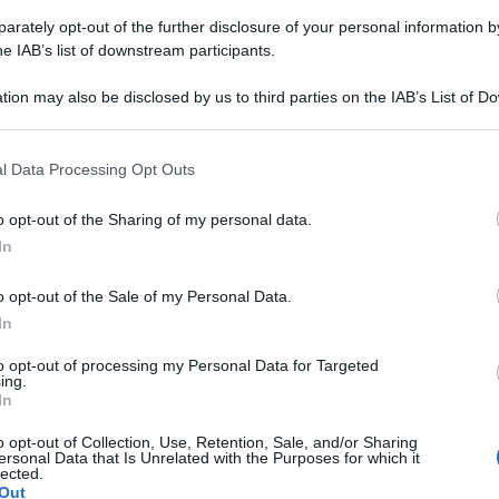
rately opt-out of the further disclosure of your personal information by
he IAB’s list of downstream participants.
tion may also be disclosed by us to third parties on the IAB’s List of 
 that may further disclose it to other third parties.
Torta di Tagliatelle salata per le feste
l Data Processing Opt Outs
La Torta di Tagliatelle salata è un primo piatto ricco e
o opt-out of the Sharing of my personal data.
goloso perfetto per i giorni di festa! Tagliatelle
cremose racchiuse in crosta!
In
o opt-out of the Sale of my Personal Data.
In
to opt-out of processing my Personal Data for Targeted
ing.
In
o opt-out of Collection, Use, Retention, Sale, and/or Sharing
ersonal Data that Is Unrelated with the Purposes for which it
lected.
Out