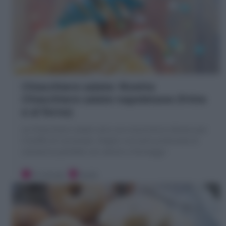
Chiacchiere salate: Ricetta
Chiacchiere salate napoletane (fritte
e al forno)
Le Chiacchiere salate sono uno stuzzichino sfizioso per
il buffet di Carnevale: sfoglie croccanti profumate al
rosmarino perfette con salumi e formaggi!
10 minuti
Facile