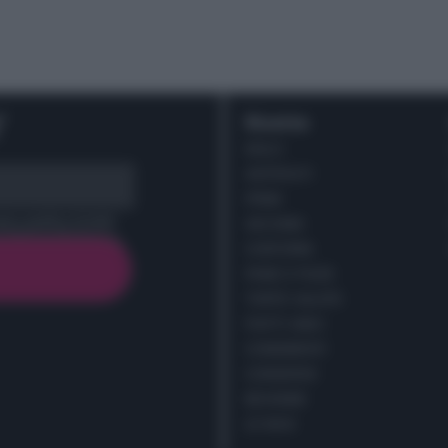
r
Ricette
DOLCI
ANTIPASTI
PRIMI
cy policy (
Link
)
SECONDI
CONTORNI
PANE E PIZZE
TORTE SALATE
PIATTI UNICI
CONDIMENTI
CONSERVE
BEVANDE
LE BASI