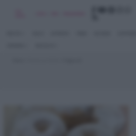
Chi
|
|
|
|
Libro
Adv
Newsletter
sono
RICETTE
DOLCI
ANTIPASTI
PRIMI
SECONDI
CONTORN
STAGIONI
RACCOLTE
Home
>
Ricette per Buffet
>
Pagina 44