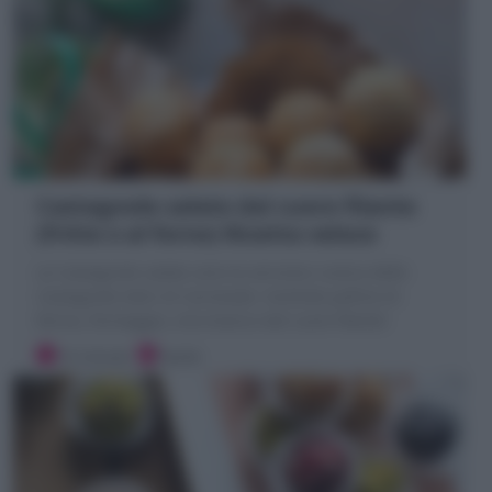
Castagnole salate dal cuore filante
(fritte o al forno) Ricetta veloce
Le Castagnole salate sono la versione rustica delle
Castagnole dolci di Carnevale: morbide palline di
farina, formaggio, vino bianco dal cuore filante!
10 minuti
Facile