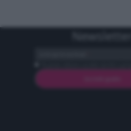
Newslette
scrivi qui la tua Email
Ho preso visione e accetto termini e priva