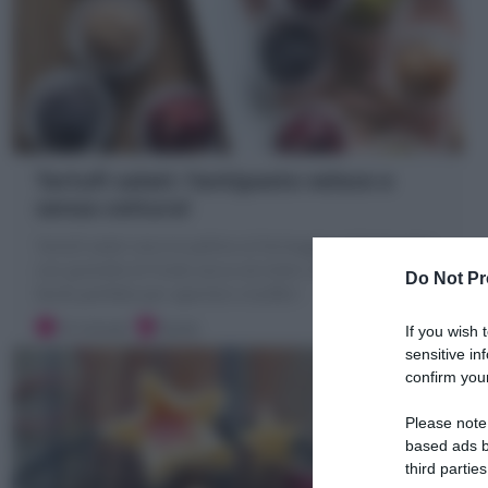
Tartufi salati: l’antipasto veloce e
senza cottura!
Tartufi salati sono le palline al formaggio al formaggio
con granella di frutta secca ed erbe! un finger food
Do Not Pr
facile perfetto per aperitivi e buffet !
10 minuti
Facile
If you wish 
sensitive in
confirm your
Please note
based ads b
third parties