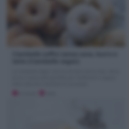
Ciambelle soffici senza uova, burro e
latte (Ciambelle vegan)
Le Ciambelle Vegan sono la versione senza uova, senza
burro e senza latte (perfette per intolleranti e vegani)
delle classiche Ciambelle di Carnevale!
30 minuti
Facile