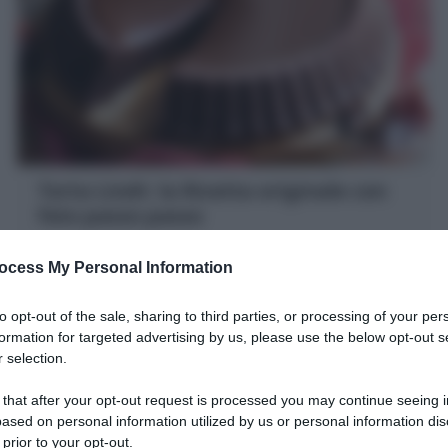
Torta Lindt: la Ricetta originale con
foto passo passo
La Torta Lindt è una torta al cioccolato golosissima con
ocess My Personal Information
una base morbida fondente e glassata con una crema
al cioccolato al latte
to opt-out of the sale, sharing to third parties, or processing of your per
20 minuti
Facile
formation for targeted advertising by us, please use the below opt-out s
 selection.
 that after your opt-out request is processed you may continue seeing i
ased on personal information utilized by us or personal information dis
 prior to your opt-out.