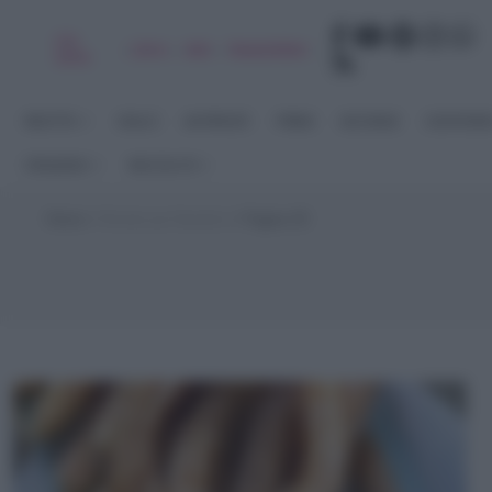
Chi
|
|
|
|
Libro
Adv
Newsletter
sono
RICETTE
DOLCI
ANTIPASTI
PRIMI
SECONDI
CONTORN
STAGIONI
RACCOLTE
Home
>
Ricette per Bambini
>
Pagina 29