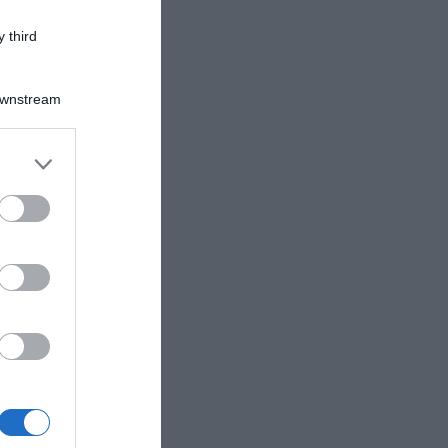
 third
Downstream