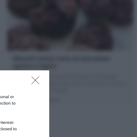
Biscotti senza uova al cioccolato
(golosi e light)
I Biscotti senza uova sono dei dolcetti al cioccolato
golosi, moridi e light! senza uova, senza burro e senza
latte! Scopri la mia Ricetta!
sonal or
15 minuti
Facile
ection to
nterest-
closed to