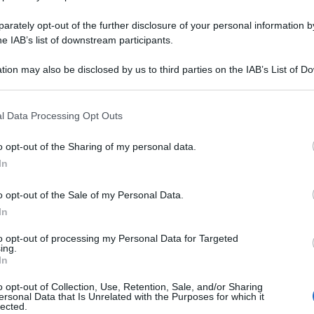
rately opt-out of the further disclosure of your personal information by
he IAB’s list of downstream participants.
tion may also be disclosed by us to third parties on the IAB’s List of 
 that may further disclose it to other third parties.
Straccetti di pollo in padella (morbidi
l Data Processing Opt Outs
e gustosi) Ricetta in 7 minuti!
o opt-out of the Sharing of my personal data.
Gli Straccetti di pollo sono un secondo piatto veloce
In
con petto di pollo affettato in "straccetti" cotti in
padella con acqua, spezie, farina
o opt-out of the Sale of my Personal Data.
In
to opt-out of processing my Personal Data for Targeted
2 minuti
Facile
ing.
In
o opt-out of Collection, Use, Retention, Sale, and/or Sharing
ersonal Data that Is Unrelated with the Purposes for which it
lected.