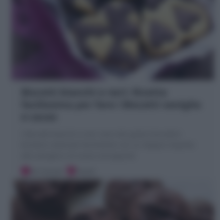
Biscotti bianchi e neri: Ricetta
facilissima per fare i Biscotti vaniglia
e cacao
I Biscotti bianchi e neri sono dei golosi biscottini
bicolore realizzati facilmente con un doppio impasto
alla vaniglia e al cacao sovrapposti
30 minuti
Facile