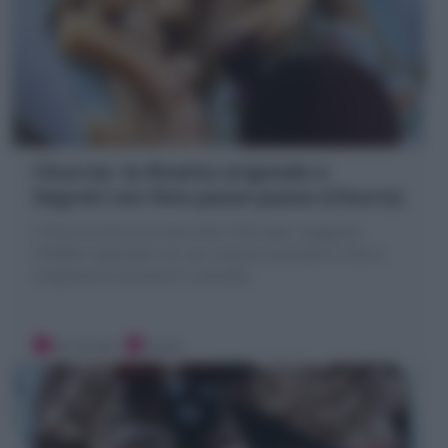
Churros: la Ricetta originale e
Segreti con foto passo passo (Churro)
I Churros (Churro) sono dolci fritti tipici spagnoli.
Frittelle realizzate con sac à poche premute in olio e
ricoperte di zucchero e cannella
30 minuti
Facile