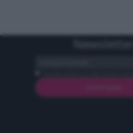
Newslette
scrivi qui la tua Email
Ho preso visione e accetto termini e priva