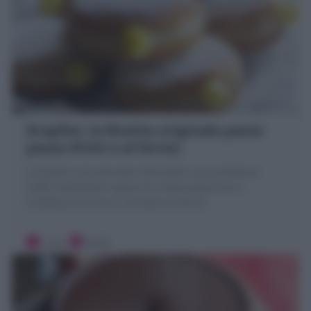
Krapfen: la Ricetta originale passo
passo (fritti o al forno)
I Krapfen sono dei dolci fritti della cucina tedesca.
Soffici bomboloni ripieni di crema pasticcera o
confettura! Anche in versione al forno!
1 ora
Facile