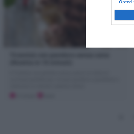
Opted 
Tiramisù con pandoro senza uova
(Ricetta in 15 minuti)
Il Tiramisù con pandoro senza uova è un dolce al
cucchiaio perfetto per riciclare pandoro e panettone e
realizzare un dessert natalizio veloce
15 minuti
Facile