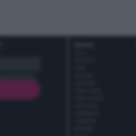
r
Ricette
DOLCI
ANTIPASTI
PRIMI
cy policy (
Link
)
SECONDI
CONTORNI
PANE E PIZZE
TORTE SALATE
PIATTI UNICI
CONDIMENTI
CONSERVE
BEVANDE