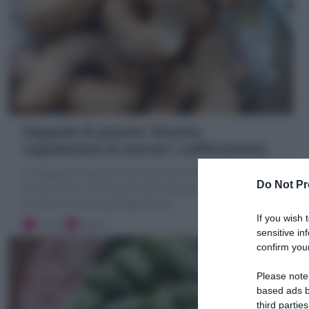
Zeppole di patate: Ricetta
napoletana di nonna! ( sofficissime)
Le Zeppole di patate sono dei dolci fritti lievitati a
Do Not Pr
forma di 'elle' con patate nell'impasto, tipici della
tradizione casalinga napoletana.
If you wish 
1 ora
Facile
sensitive in
confirm your
Please note
based ads b
third parties