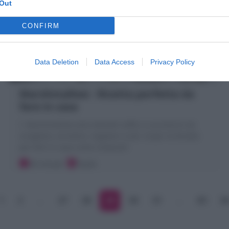
Out
CONFIRM
Data Deletion
Data Access
Privacy Policy
Marshmallow : Ricetta perfetta da
fare in casa
I Marshmallow sono dolcetti soffici e zuccherini da
sciogliere, arrostire, regalare crudi. Scopri la Ricetta
per farli in casa come comprati!
30 minuti
Facile
1
2
…
27
28
29
30
31
…
83
8