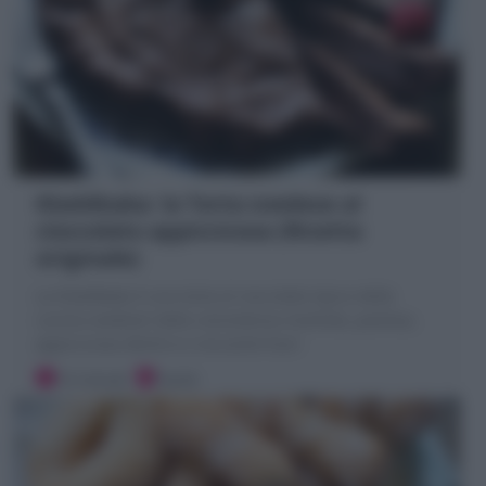
Kladdkaka: la Torta svedese al
cioccolato appiccicosa (Ricetta
originale)
La Kladdkaka è una torta al cioccolato tipico della
cucina svedese! dalla consistenza morbida, pastosa,
appiccicosa dentro e croccante fuori
10 minuti
Facile