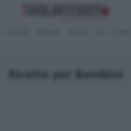
I
PANE e PIZZE
TORTE SALATE
PIATTI UNICI
SALSE
CONSERV
Ricette per Bambini