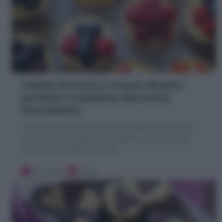
Cestini di frutta e crema: Ricetta
perfetta Crostatine alla frutta
(Tartellette)
I Cestini di frutti (Tartellette o Crostatine alla frutta)
sono dolcetti di pasticceria mignon: gusci di pasta
frolla crema pasticcera frutta
20 minuti
Facile