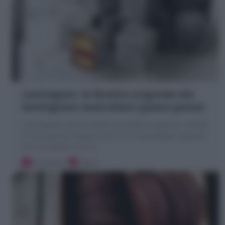
Lamington: la Ricetta originale dei
lamingtons australiani (passo passo)
I Lamington sono un dolce australiano squisito: cubotti
di simil pan di spagna, farciti con marmellata, glassati
con cioccolato e cocco
30 minuti
Facile