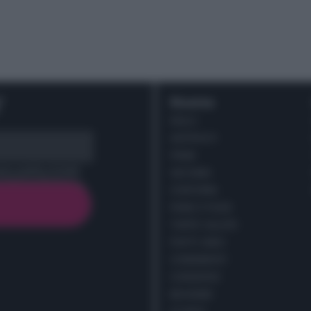
r
Ricette
DOLCI
ANTIPASTI
PRIMI
cy policy (
Link
)
SECONDI
CONTORNI
PANE E PIZZE
TORTE SALATE
PIATTI UNICI
CONDIMENTI
CONSERVE
BEVANDE