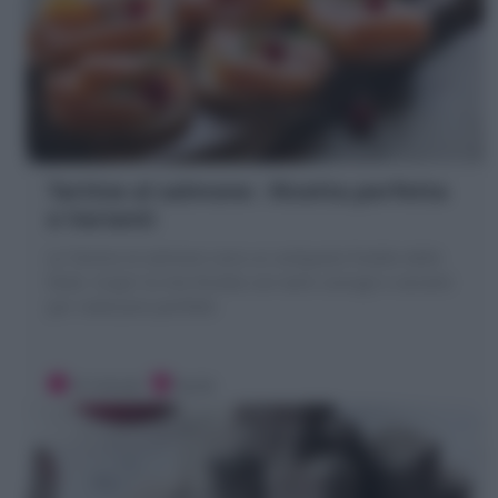
Tartine al salmone : Ricetta perfetta
e Varianti
Le Tartine al salmone sono un antipasto freddo delle
feste. Scopri la mie Ricetta con tanti consigli e varianti
per realizzare perfette
10 minuti
Facile