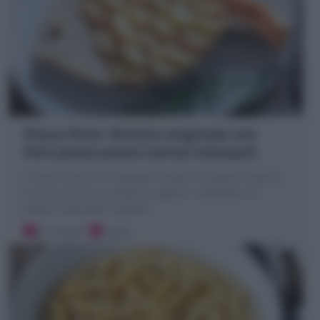
Pesce finto: Ricetta originale con
foto passo passo (senza stampo!)
Il Pesce finto è un antipasto freddo e sfizioso a base di
mousse di tonno, patate e capperi, modellato nel
piatto e decorato a piacere
20 minuti
Facile