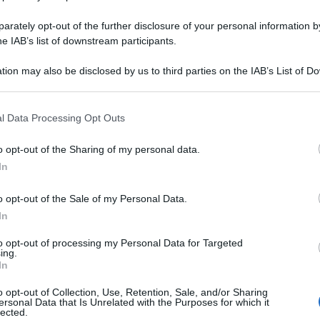
rately opt-out of the further disclosure of your personal information by
he IAB’s list of downstream participants.
tion may also be disclosed by us to third parties on the IAB’s List of 
 that may further disclose it to other third parties.
Quadrotti alla Nutella (3 ingredienti)
l Data Processing Opt Outs
la Ricetta facilissima e deliziosa!
o opt-out of the Sharing of my personal data.
I Quadrotti alla Nutella sono un dolce golosissimo, con
In
soli 3 ingredienti. Quadrotti alla nutella morbidi con
frutti di bosco freschi!
o opt-out of the Sale of my Personal Data.
In
to opt-out of processing my Personal Data for Targeted
15 minuti
Facile
ing.
In
o opt-out of Collection, Use, Retention, Sale, and/or Sharing
ersonal Data that Is Unrelated with the Purposes for which it
lected.