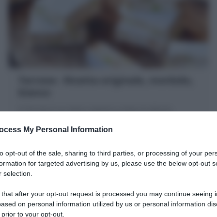
Torrone : Ricetta originale, morbido,
bianco
Il Torrone è un dolce natalizio a base di albumi,
zucchero, miele, frutta secca. Scopri la mia Ricetta per
ocess My Personal Information
farlo in casa morbido bianco
to opt-out of the sale, sharing to third parties, or processing of your per
20 minuti
Media
formation for targeted advertising by us, please use the below opt-out s
 selection.
 that after your opt-out request is processed you may continue seeing i
ased on personal information utilized by us or personal information dis
 prior to your opt-out.