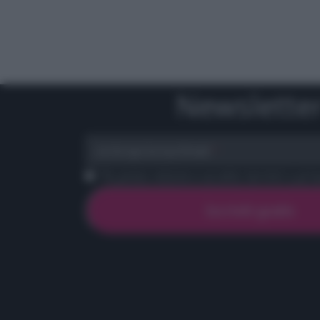
Newslette
scrivi qui la tua Email
Ho preso visione e accetto termini e priva