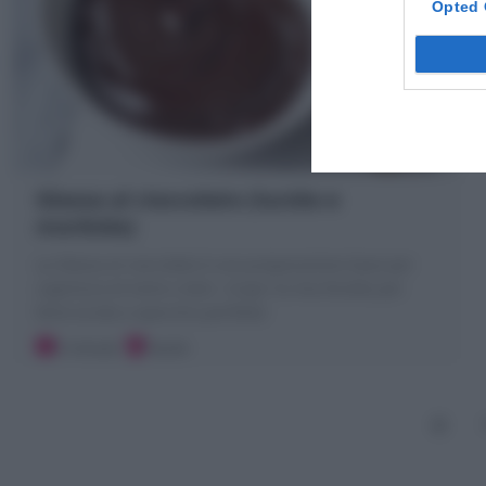
Opted 
Glassa al cioccolato (lucida e
morbida)
La Glassa al cioccolato è una preparazione base per
copertura di torte e dolci. Scopri la mia Ricetta per
farla lucida a specchio perfetta!
5 minuti
Facile