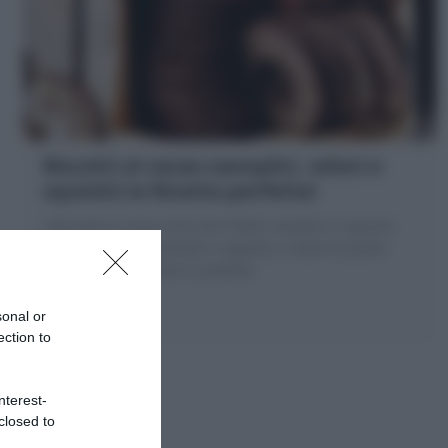
Biscotti al cacao (semplici, veloci e
squisiti) la Ricetta perfetta!
I Biscotti al cacao sono dei frollini semplici e squisiti
per colazione, merenda e regalare, a base di pasta
frolla al cacao amaro in polvere
sonal or
ection to
nterest-
closed to