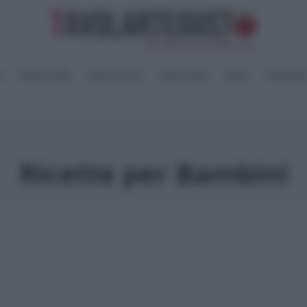
I
PANE e PIZZE
TORTE SALATE
PIATTI UNICI
SALSE
CONSERV
Ricette per Bambini