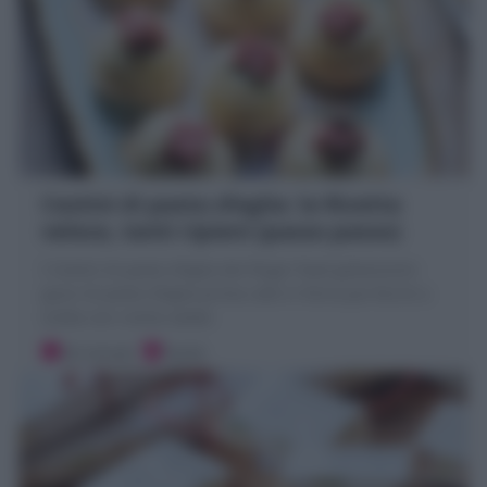
Cestini di pasta sfoglia: la Ricetta
veloce, tanti ripieni (passo passo)
I Cestini di pasta sfoglia dei finger food golosissimi:
gusci di pasta sfoglia prima cotti in forno poi farciti a
scelta con creme salate
20 minuti
Facile