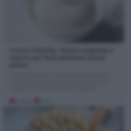
Crema Chantilly: Ricetta originale e
Segreti per farla perfetta! (passo
passo)
La Crema Chantilly è una preparazione base dolce
composta da panna montata con zucchero a velo e
vaniglia. Ecco come farla soffice e spumosa!
5 minuti
Facile