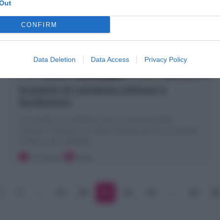
Out
CONFIRM
Data Deletion
Data Access
Privacy Policy
Involtini di cotoletta (sfiziosi e
facilissimi)
Gli Involtini di cotoletta sono un secondo piatto
squisito e sfizioso con fettine panate farcite, arrotolate
e fritte come cotolette
10 minuti
Facile
1
2
…
19
20
21
22
23
…
83
8