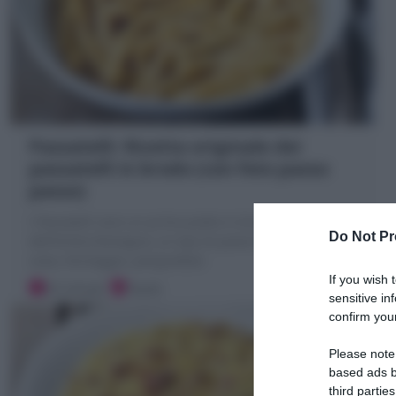
Passatelli: Ricetta originale dei
passatelli in brodo (con foto passo
passo)
I Passatelli sono un primo piatto in brodo, della cucina
Do Not Pr
dell'Emilia Romagna; un tipo di pasta fresca a base di
uova, formaggio, pangrattato
If you wish 
25 minuti
Facile
sensitive in
confirm your
Please note
based ads b
third parties