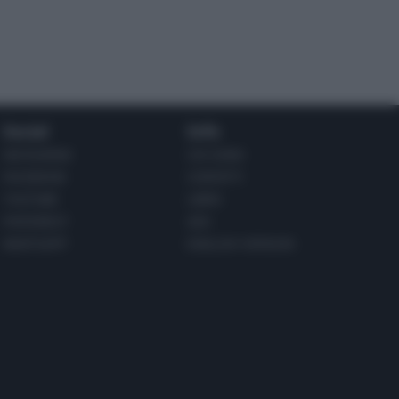
Social
Info
INSTAGRAM
CHI SONO
FACEBOOK
CONTATTI
YOUTUBE
LIBRO
PINTEREST
ADV
WHATSAPP
ENGLISH VERSION