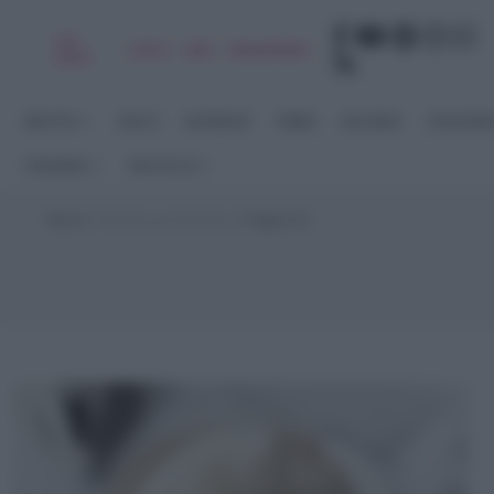
Chi
|
|
|
|
Libro
Adv
Newsletter
sono
RICETTE
DOLCI
ANTIPASTI
PRIMI
SECONDI
CONTORN
STAGIONI
RACCOLTE
Home
>
Ricette per Bambini
>
Pagina 21