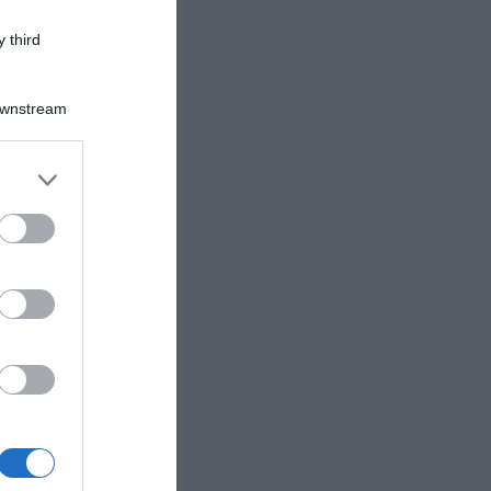
 third
Downstream