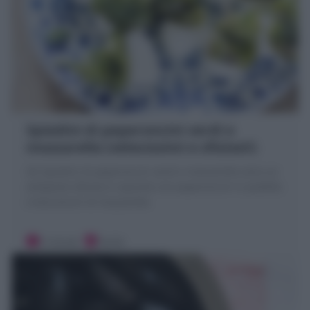
Spiedini di peperoncini verdi e
mozzarella (velocissimi e sfiziosi!)
Gli Spiedini di peperoncini verdi e mozzarella sono un
antipasto sfizioso e squisito con peperoncini in padella
e bocconcini di mozzarella
5 minuti
Facile