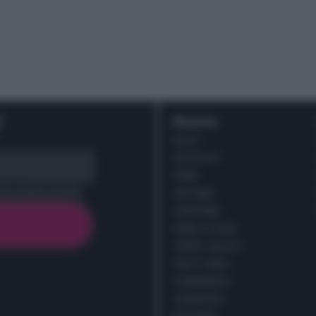
r
Ricette
DOLCI
ANTIPASTI
PRIMI
cy policy (
Link
)
SECONDI
CONTORNI
PANE E PIZZE
TORTE SALATE
PIATTI UNICI
CONDIMENTI
CONSERVE