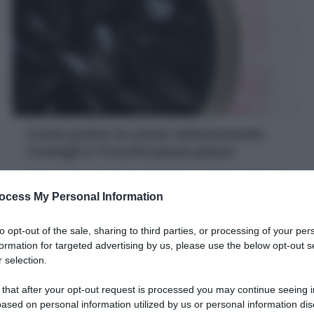
Come pulire le cozze velocemente:
Consigli e Trucchi passo passo
Come pulire le cozze velocemente: eliminare il bisso e
lucidare le conchiglie esterne per cucinare le cozze in
ocess My Personal Information
sicurezza per mille piatti!
20 minuti
Facile
to opt-out of the sale, sharing to third parties, or processing of your per
formation for targeted advertising by us, please use the below opt-out s
 selection.
 that after your opt-out request is processed you may continue seeing i
ased on personal information utilized by us or personal information dis