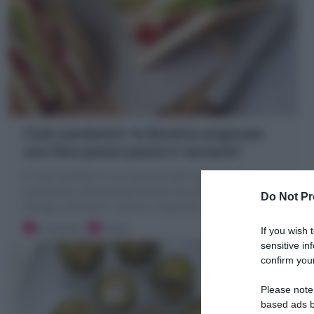
Club sandwich: la Ricetta originale
con foto passo passo e varianti!
Il Club sandwich è un panino multi strato tipico
americano: pane tostato farcito con pollo o tacchino,
Do Not Pr
lattuga, pomodoro, bacon e maionese
15 minuti
Facile
If you wish 
sensitive in
confirm your
Please note
based ads b