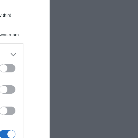
 third
Downstream