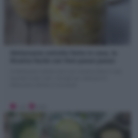
Melanzane sottolio fatte in casa, la
Ricetta facile con foto passo passo
Le Melanzane sottolio sono una conserva fatta in casa
squisita! Scopri tutti i Consigli per realizzare le
Melanzane sott'olio in sicurezza!
1 ora
Facile