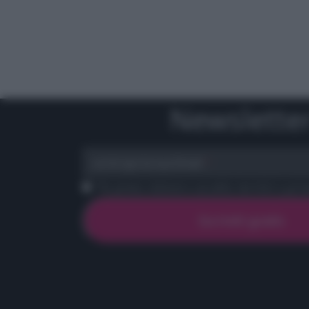
Newslette
scrivi qui la tua Email
Ho preso visione e accetto termini e priva