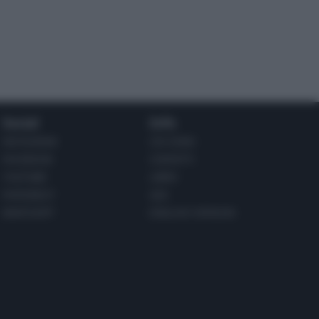
Social
Info
INSTAGRAM
CHI SONO
FACEBOOK
CONTATTI
YOUTUBE
LIBRO
PINTEREST
ADV
WHATSAPP
ENGLISH VERSION