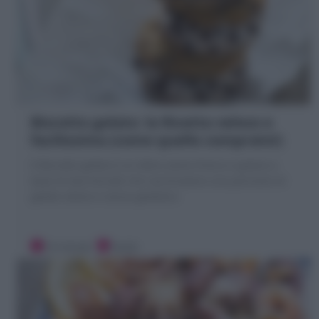
Biscotto gelato: la Ricetta veloce e
facilissima (come quello comprato!)
Il Biscotto gelato è un dolce estivo fresco e goloso a
base di due biscotti che racchiudono una porzione di
gelato veloce e senza gelatiera
10 minuti
Facile