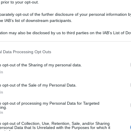
 prior to your opt-out.
rately opt-out of the further disclosure of your personal information by
he IAB’s list of downstream participants.
tion may also be disclosed by us to third parties on the IAB’s List of 
 that may further disclose it to other third parties.
Ciliegie sciroppate fatte in casa:
l Data Processing Opt Outs
Ricetta e Consigli con foto passo
passo
o opt-out of the Sharing of my personal data.
In
Le Ciliegie sciroppate sono una conserva facile come
conservare le ciliegie in barattolo per tutto l'anno!
o opt-out of the Sale of my Personal Data.
Ottime da sole e realizzare dolci
In
20 minuti
Facile
to opt-out of processing my Personal Data for Targeted
ing.
In
o opt-out of Collection, Use, Retention, Sale, and/or Sharing
ersonal Data that Is Unrelated with the Purposes for which it