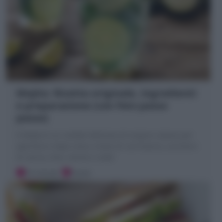
Mojito: Ricetta originale, ingredienti
e preparazione (con foto passo
passo)
Il Mojito è un cocktail delizioso di origine cubana per
aperitivo e dopo cena; a base di rum bianco, zucchero
di canna, lime, menta e soda!
10 minuti
Facile