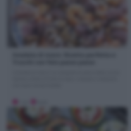
Insalata di mare: Ricetta perfetta e
Trucchi con foto passo passo
L'Insalata di mare è un antipasto di pesce della cucina
italiana a base di frutti di mare, crostacei e molluschi
che viene servita fredda!
1 ora
Facile