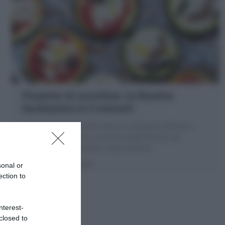
Pizzette di zucchine: la Ricetta
facilissima in 5 minuti!
Le Pizzette di zucchine sono un antipasto sfizioso e
light in 5 minuti con zucchine tonde farcite con
pomodoro, mozzarella e cotte al forno!
5 minuti
Facile
sonal or
ection to
nterest-
closed to