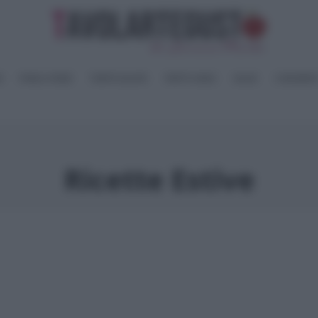
I
PANE e PIZZE
TORTE SALATE
PIATTI UNICI
SALSE
CONSERV
Ricette Estive