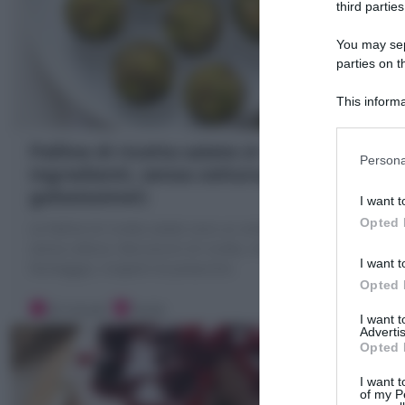
third parties
You may sepa
parties on t
This informa
Participants
Palline di ricotta salate (4
Persona
ingredienti, senza cottura,
golosissime!)
I want t
Opted 
Le Palline di ricotta salate sono un antipasto freddo e
senza cottura. Bocconcini di ricotta, mortadella e
I want t
formaggio, ricoperti di pistacchio
Opted 
20 minuti
Facile
I want 
Advertis
Opted 
I want t
of my P