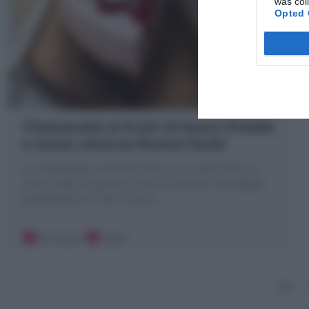
was col
Opted 
Cheesecake ai frutti di bosco (fredda
e senza cottura) Ricetta facile
La Cheesecake ai frutti di bosco è un dolce fresco e
senza cottura squisito! a base di biscotti, formaggio
philadelphia e frutti di bosco
30 minuti
Facile