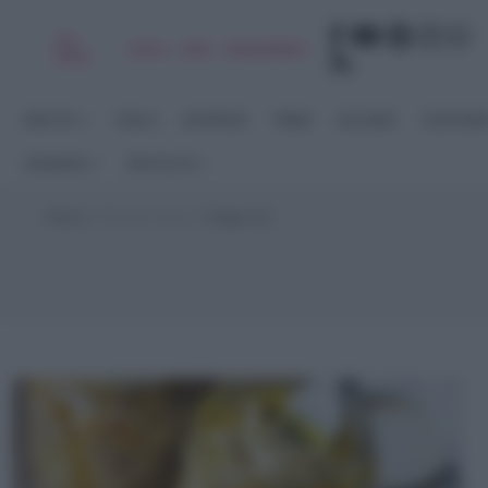
Chi
|
|
|
|
Libro
Adv
Newsletter
sono
RICETTE
DOLCI
ANTIPASTI
PRIMI
SECONDI
CONTORN
STAGIONI
RACCOLTE
Home
>
Ricette Estive
>
Pagina 10