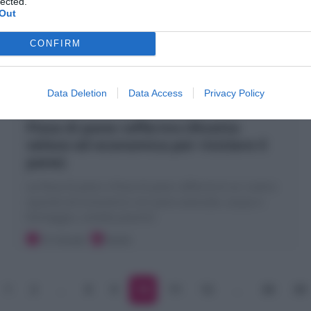
lected.
Out
CONFIRM
Data Deletion
Data Access
Privacy Policy
Pizza di pane raffermo (Ricetta
veloce ed economica per riciclare il
pane)
La Pizza di pane o Pizza di pane raffermo è un rustico
squisito ed economico con pane avanzato, acqua e
formaggio, condita piacere!
15 minuti
Facile
1
2
…
8
9
10
11
12
…
38
39